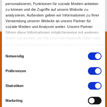
personalisieren, Funktionen für soziale Medien anbieten
zu können und die Zugriffe auf unsere Website zu
analysieren. Außerdem geben wir Informationen zu Ihrer
Verwendung unserer Website an unsere Partner für
soziale Medien und Analysen weiter. Unsere Partner
führen diese Informationen möglicherweise mit weiteren
Daten zusammen, die Sie ihnen bereitgestellt haben oder
die sie im Rahmen Ihrer Nutzung der Dienste gesammelt
Über uns
haben.
Einwilligungsauswahl
Notwendig
In der Metropolregion FrankfurtRheinMain haben sich rund 50
Landkreise, Städte, Gemeinden und der Regionalverband zur
KulturRegion zusammen-geschlossen. Über die Ländergrenzen
Präferenzen
hinweg vernetzt die gemeinnützige Gesellschaft seit 2005 die
vielfältige lokale und regionale Kultur und fördert die
Statistiken
interkommunale Zusammenarbeit. Gemeinsam mit ihren
Mitgliedern präsentiert sie Projekte und setzt Impulse zu
wechselnden Themen.
Marketing