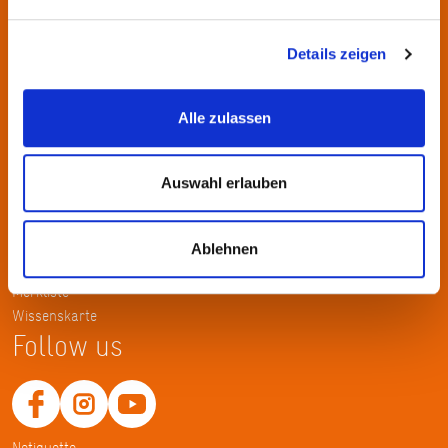
Kontakt
KulturRegion FrankfurtRheinMain gGmbH Poststraße 16 60329
Details zeigen
Frankfurt am Main
Alle zulassen
Tel.: +49 69 2577-1700
Fax: +49 69 2577-1750
E-Mail:
info@krfrm.de
Auswahl erlauben
Service
Ablehnen
Home
Merkliste
Wissenskarte
Follow us
Netiquette