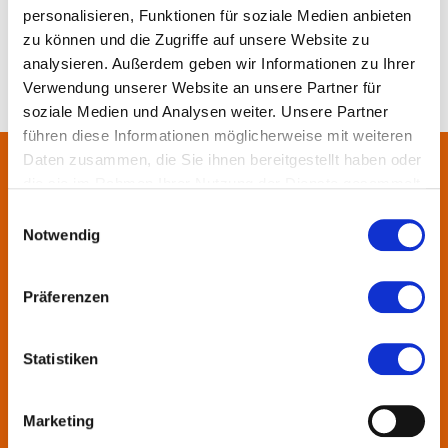
personalisieren, Funktionen für soziale Medien anbieten
zu können und die Zugriffe auf unsere Website zu
analysieren. Außerdem geben wir Informationen zu Ihrer
Verwendung unserer Website an unsere Partner für
soziale Medien und Analysen weiter. Unsere Partner
führen diese Informationen möglicherweise mit weiteren
Daten zusammen, die Sie ihnen bereitgestellt haben oder
die sie im Rahmen Ihrer Nutzung der Dienste gesammelt
Über uns
haben.
Einwilligungsauswahl
Notwendig
In der Metropolregion FrankfurtRheinMain haben sich rund 50
Landkreise, Städte, Gemeinden und der Regionalverband zur
KulturRegion zusammen-geschlossen. Über die Ländergrenzen
Präferenzen
hinweg vernetzt die gemeinnützige Gesellschaft seit 2005 die
vielfältige lokale und regionale Kultur und fördert die
Statistiken
interkommunale Zusammenarbeit. Gemeinsam mit ihren
Mitgliedern präsentiert sie Projekte und setzt Impulse zu
wechselnden Themen.
Marketing