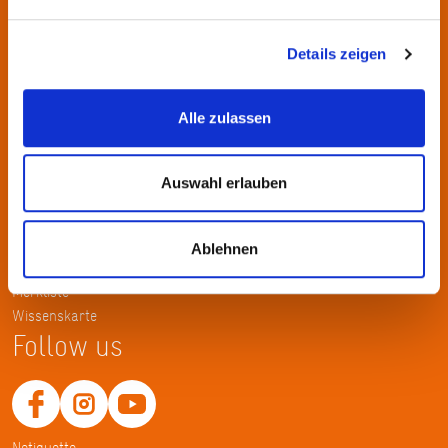
Kontakt
KulturRegion FrankfurtRheinMain gGmbH Poststraße 16 60329
Details zeigen
Frankfurt am Main
Alle zulassen
Tel.: +49 69 2577-1700
Fax: +49 69 2577-1750
E-Mail:
info@krfrm.de
Auswahl erlauben
Service
Ablehnen
Home
Merkliste
Wissenskarte
Follow us
Netiquette