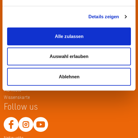
Kontakt
KulturRegion FrankfurtRheinMain gGmbH Poststraße 16 60329
Details zeigen
Frankfurt am Main
Alle zulassen
Tel.: +49 69 2577-1700
Fax: +49 69 2577-1750
E-Mail:
info@krfrm.de
Auswahl erlauben
Service
Ablehnen
Home
Merkliste
Wissenskarte
Follow us
Netiquette