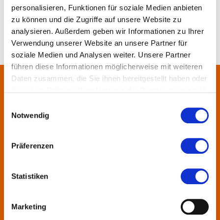
personalisieren, Funktionen für soziale Medien anbieten
zu können und die Zugriffe auf unsere Website zu
analysieren. Außerdem geben wir Informationen zu Ihrer
Verwendung unserer Website an unsere Partner für
soziale Medien und Analysen weiter. Unsere Partner
führen diese Informationen möglicherweise mit weiteren
Daten zusammen, die Sie ihnen bereitgestellt haben oder
die sie im Rahmen Ihrer Nutzung der Dienste gesammelt
Über uns
haben.
Einwilligungsauswahl
Notwendig
In der Metropolregion FrankfurtRheinMain haben sich rund 50
Landkreise, Städte, Gemeinden und der Regionalverband zur
KulturRegion zusammen-geschlossen. Über die Ländergrenzen
Präferenzen
hinweg vernetzt die gemeinnützige Gesellschaft seit 2005 die
vielfältige lokale und regionale Kultur und fördert die
Statistiken
interkommunale Zusammenarbeit. Gemeinsam mit ihren
Mitgliedern präsentiert sie Projekte und setzt Impulse zu
wechselnden Themen.
Marketing