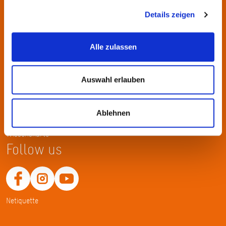
KulturRegion FrankfurtRheinMain gGmbH Poststraße 16 60329
Frankfurt am Main
Details zeigen
Tel.: +49 69 2577-1700
Alle zulassen
Fax: +49 69 2577-1750
E-Mail:
info@krfrm.de
Auswahl erlauben
Service
Home
Ablehnen
Merkliste
Wissenskarte
Follow us
Netiquette