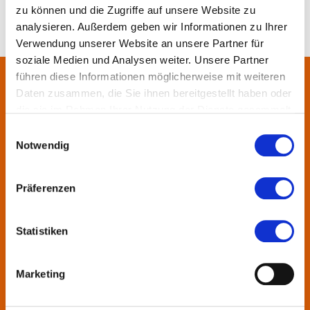
zu können und die Zugriffe auf unsere Website zu
analysieren. Außerdem geben wir Informationen zu Ihrer
Verwendung unserer Website an unsere Partner für
soziale Medien und Analysen weiter. Unsere Partner
führen diese Informationen möglicherweise mit weiteren
Daten zusammen, die Sie ihnen bereitgestellt haben oder
Über uns
die sie im Rahmen Ihrer Nutzung der Dienste gesammelt
haben.
Einwilligungsauswahl
In der Metropolregion FrankfurtRheinMain haben sich rund 50
Notwendig
Landkreise, Städte, Gemeinden und der Regionalverband zur
KulturRegion zusammen-geschlossen. Über die Ländergrenzen
hinweg vernetzt die gemeinnützige Gesellschaft seit 2005 die
Präferenzen
vielfältige lokale und regionale Kultur und fördert die
interkommunale Zusammenarbeit. Gemeinsam mit ihren
Statistiken
Mitgliedern präsentiert sie Projekte und setzt Impulse zu
wechselnden Themen.
Marketing
Kontakt