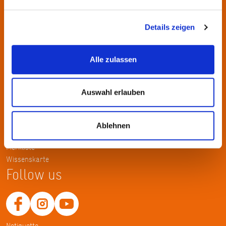
Kontakt
KulturRegion FrankfurtRheinMain gGmbH Poststraße 16 60329
Details zeigen
Frankfurt am Main
Alle zulassen
Tel.: +49 69 2577-1700
Fax: +49 69 2577-1750
E-Mail:
info@krfrm.de
Auswahl erlauben
Service
Ablehnen
Home
Merkliste
Wissenskarte
Follow us
Netiquette