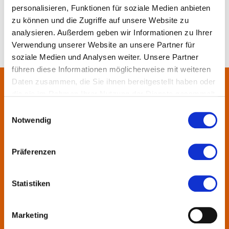
personalisieren, Funktionen für soziale Medien anbieten
zu können und die Zugriffe auf unsere Website zu
analysieren. Außerdem geben wir Informationen zu Ihrer
Verwendung unserer Website an unsere Partner für
soziale Medien und Analysen weiter. Unsere Partner
führen diese Informationen möglicherweise mit weiteren
Daten zusammen, die Sie ihnen bereitgestellt haben oder
die sie im Rahmen Ihrer Nutzung der Dienste gesammelt
Über uns
haben.
Einwilligungsauswahl
Notwendig
In der Metropolregion FrankfurtRheinMain haben sich rund 50
Landkreise, Städte, Gemeinden und der Regionalverband zur
KulturRegion zusammen-geschlossen. Über die Ländergrenzen
Präferenzen
hinweg vernetzt die gemeinnützige Gesellschaft seit 2005 die
vielfältige lokale und regionale Kultur und fördert die
Statistiken
interkommunale Zusammenarbeit. Gemeinsam mit ihren
Mitgliedern präsentiert sie Projekte und setzt Impulse zu
wechselnden Themen.
Marketing