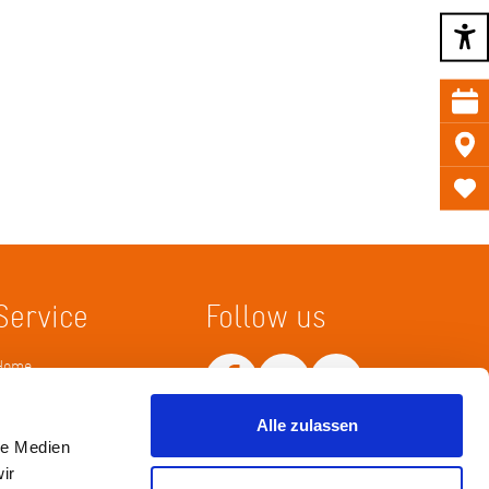
Service
Follow us
Home
Merkliste
Wissenskarte
Netiquette
Alle zulassen
le Medien
ir