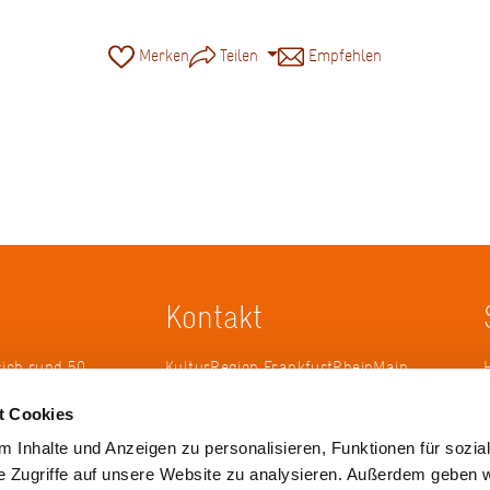
Merken
Teilen
Empfehlen
Kontakt
sich rund 50
KulturRegion FrankfurtRheinMain
erband zur
gGmbH Poststraße 16 60329
t Cookies
ändergrenzen
Frankfurt am Main
it 2005 die
 Inhalte und Anzeigen zu personalisieren, Funktionen für sozia
 die
Tel.: +49 69 2577-1700
e Zugriffe auf unsere Website zu analysieren. Außerdem geben w