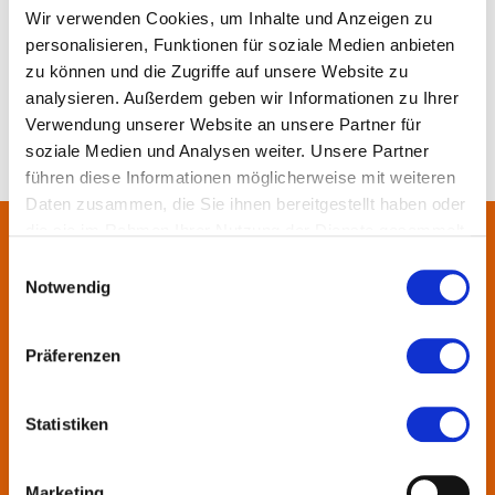
Merken
Teilen
Empfehlen
Wir verwenden Cookies, um Inhalte und Anzeigen zu
personalisieren, Funktionen für soziale Medien anbieten
zu können und die Zugriffe auf unsere Website zu
analysieren. Außerdem geben wir Informationen zu Ihrer
Verwendung unserer Website an unsere Partner für
soziale Medien und Analysen weiter. Unsere Partner
führen diese Informationen möglicherweise mit weiteren
Daten zusammen, die Sie ihnen bereitgestellt haben oder
die sie im Rahmen Ihrer Nutzung der Dienste gesammelt
haben.
Über uns
Einwilligungsauswahl
Notwendig
In der Metropolregion FrankfurtRheinMain haben sich rund 50
Landkreise, Städte, Gemeinden und der Regionalverband zur
Präferenzen
KulturRegion zusammen-geschlossen. Über die Ländergrenzen
hinweg vernetzt die gemeinnützige Gesellschaft seit 2005 die
Statistiken
vielfältige lokale und regionale Kultur und fördert die
interkommunale Zusammenarbeit. Gemeinsam mit ihren
Mitgliedern präsentiert sie Projekte und setzt Impulse zu
Marketing