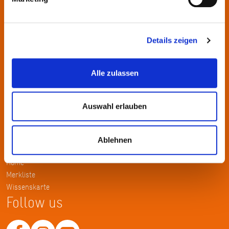
wechselnden Themen.
Kontakt
Details zeigen
KulturRegion FrankfurtRheinMain gGmbH Poststraße 16 60329
Frankfurt am Main
Alle zulassen
Tel.: +49 69 2577-1700
Fax: +49 69 2577-1750
Auswahl erlauben
E-Mail:
info@krfrm.de
Service
Ablehnen
Home
Merkliste
Wissenskarte
Follow us