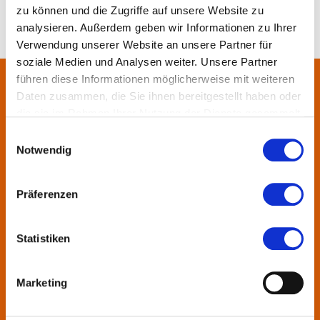
zu können und die Zugriffe auf unsere Website zu
analysieren. Außerdem geben wir Informationen zu Ihrer
Verwendung unserer Website an unsere Partner für
soziale Medien und Analysen weiter. Unsere Partner
führen diese Informationen möglicherweise mit weiteren
Daten zusammen, die Sie ihnen bereitgestellt haben oder
Über uns
die sie im Rahmen Ihrer Nutzung der Dienste gesammelt
haben.
Einwilligungsauswahl
In der Metropolregion FrankfurtRheinMain haben sich rund 50
Notwendig
Landkreise, Städte, Gemeinden und der Regionalverband zur
KulturRegion zusammen-geschlossen. Über die Ländergrenzen
hinweg vernetzt die gemeinnützige Gesellschaft seit 2005 die
Präferenzen
vielfältige lokale und regionale Kultur und fördert die
interkommunale Zusammenarbeit. Gemeinsam mit ihren
Statistiken
Mitgliedern präsentiert sie Projekte und setzt Impulse zu
wechselnden Themen.
Marketing
Kontakt