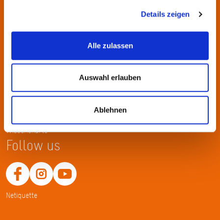
KulturRegion FrankfurtRheinMain gGmbH Poststraße 16 60329
Frankfurt am Main
Details zeigen
Tel.: +49 69 2577-1700
Alle zulassen
Fax: +49 69 2577-1750
E-Mail:
info@krfrm.de
Auswahl erlauben
Service
Home
Ablehnen
Merkliste
Wissenskarte
Follow us
Netiquette