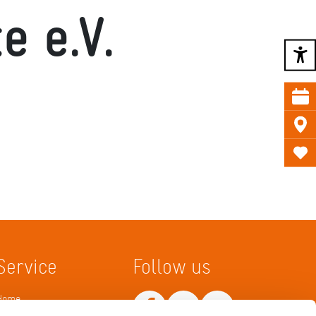
e e.V.
Service
Follow us
Home
Merkliste