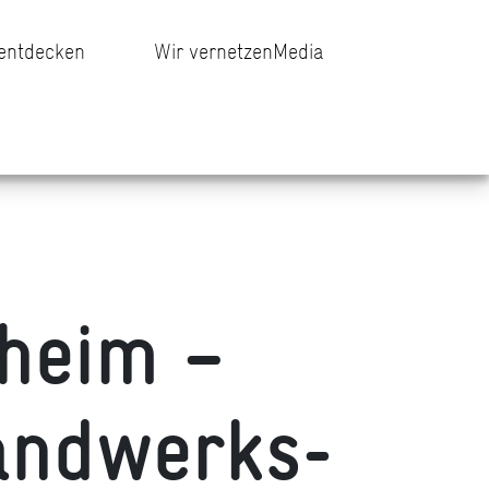
 entdecken
Wir vernetzen
Media
heim –
andwerks-