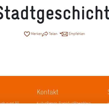
tadtgeschicht
Merken
Teilen
Empfehlen
Kontakt
sich rund 50
KulturRegion FrankfurtRheinMain
erband zur
gGmbH Poststraße 16 60329