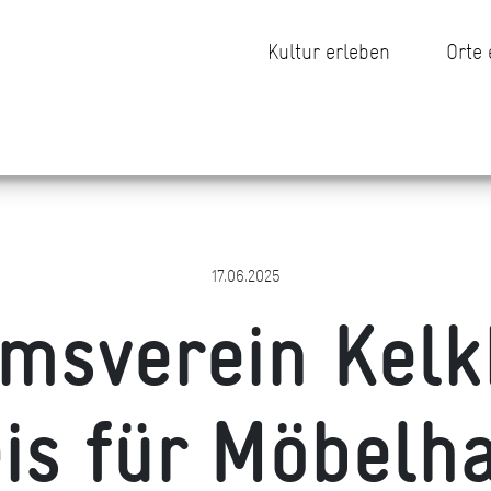
Kultur erleben
Orte
17.06.2025
msverein Kelk
eis für Möbelh