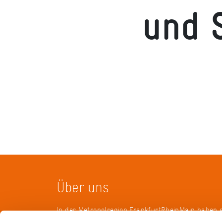
und S
Über uns
In der Metropolregion FrankfurtRheinMain haben 
Landkreise, Städte, Gemeinden und der Regionalv