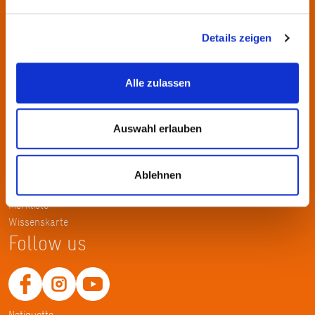
Kontakt
KulturRegion FrankfurtRheinMain gGmbH Poststraße 16 60329
Details zeigen
Frankfurt am Main
Alle zulassen
Tel.: +49 69 2577-1700
Fax: +49 69 2577-1750
E-Mail:
info@krfrm.de
Auswahl erlauben
Service
Ablehnen
Home
Merkliste
Wissenskarte
Follow us
Netiquette