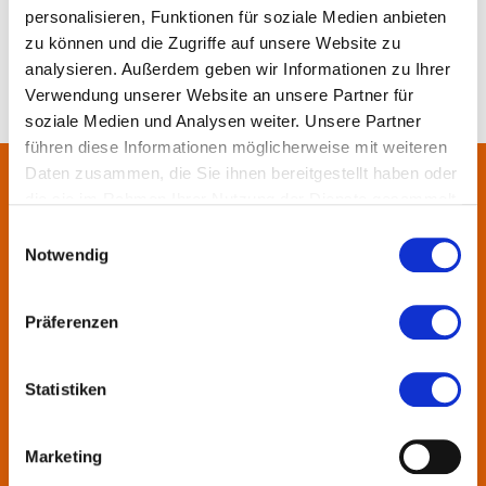
personalisieren, Funktionen für soziale Medien anbieten
zu können und die Zugriffe auf unsere Website zu
analysieren. Außerdem geben wir Informationen zu Ihrer
Verwendung unserer Website an unsere Partner für
soziale Medien und Analysen weiter. Unsere Partner
führen diese Informationen möglicherweise mit weiteren
Daten zusammen, die Sie ihnen bereitgestellt haben oder
die sie im Rahmen Ihrer Nutzung der Dienste gesammelt
Über uns
haben.
Einwilligungsauswahl
Notwendig
In der Metropolregion FrankfurtRheinMain haben sich rund 50
Landkreise, Städte, Gemeinden und der Regionalverband zur
KulturRegion zusammen-geschlossen. Über die Ländergrenzen
Präferenzen
hinweg vernetzt die gemeinnützige Gesellschaft seit 2005 die
vielfältige lokale und regionale Kultur und fördert die
Statistiken
interkommunale Zusammenarbeit. Gemeinsam mit ihren
Mitgliedern präsentiert sie Projekte und setzt Impulse zu
wechselnden Themen.
Marketing