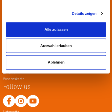
Kontakt
KulturRegion FrankfurtRheinMain gGmbH Poststraße 16 60329
Details zeigen
Frankfurt am Main
Alle zulassen
Tel.: +49 69 2577-1700
Fax: +49 69 2577-1750
E-Mail:
info@krfrm.de
Auswahl erlauben
Service
Ablehnen
Home
Merkliste
Wissenskarte
Follow us
Netiquette