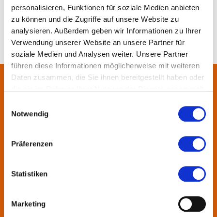
personalisieren, Funktionen für soziale Medien anbieten
zu können und die Zugriffe auf unsere Website zu
analysieren. Außerdem geben wir Informationen zu Ihrer
Verwendung unserer Website an unsere Partner für
soziale Medien und Analysen weiter. Unsere Partner
führen diese Informationen möglicherweise mit weiteren
Daten zusammen, die Sie ihnen bereitgestellt haben oder
die sie im Rahmen Ihrer Nutzung der Dienste gesammelt
Über uns
haben.
Einwilligungsauswahl
Notwendig
In der Metropolregion FrankfurtRheinMain haben sich rund 50
Landkreise, Städte, Gemeinden und der Regionalverband zur
KulturRegion zusammen-geschlossen. Über die Ländergrenzen
Präferenzen
hinweg vernetzt die gemeinnützige Gesellschaft seit 2005 die
vielfältige lokale und regionale Kultur und fördert die
Statistiken
interkommunale Zusammenarbeit. Gemeinsam mit ihren
Mitgliedern präsentiert sie Projekte und setzt Impulse zu
wechselnden Themen.
Marketing