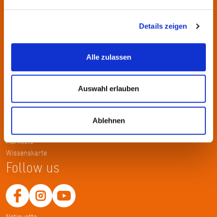
Kontakt
KulturRegion FrankfurtRheinMain gGmbH Poststraße 16 60329
Details zeigen
Frankfurt am Main
Alle zulassen
Tel.: +49 69 2577-1700
Fax: +49 69 2577-1750
E-Mail:
info@krfrm.de
Auswahl erlauben
Service
Ablehnen
Home
Merkliste
Wissenskarte
Follow us
Netiquette