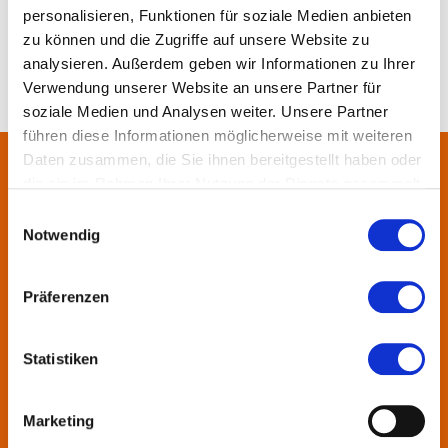
personalisieren, Funktionen für soziale Medien anbieten
zu können und die Zugriffe auf unsere Website zu
analysieren. Außerdem geben wir Informationen zu Ihrer
Verwendung unserer Website an unsere Partner für
soziale Medien und Analysen weiter. Unsere Partner
führen diese Informationen möglicherweise mit weiteren
Daten zusammen, die Sie ihnen bereitgestellt haben oder
die sie im Rahmen Ihrer Nutzung der Dienste gesammelt
Über uns
haben.
Einwilligungsauswahl
Notwendig
In der Metropolregion FrankfurtRheinMain haben sich rund 50
Landkreise, Städte, Gemeinden und der Regionalverband zur
KulturRegion zusammen-geschlossen. Über die Ländergrenzen
Präferenzen
hinweg vernetzt die gemeinnützige Gesellschaft seit 2005 die
vielfältige lokale und regionale Kultur und fördert die
Statistiken
interkommunale Zusammenarbeit. Gemeinsam mit ihren
Mitgliedern präsentiert sie Projekte und setzt Impulse zu
wechselnden Themen.
Marketing