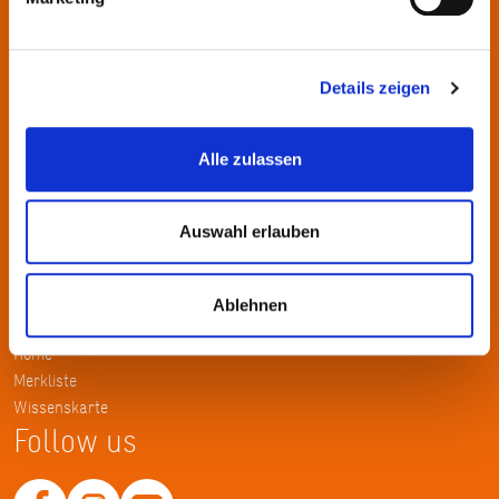
wechselnden Themen.
Kontakt
Details zeigen
KulturRegion FrankfurtRheinMain gGmbH Poststraße 16 60329
Frankfurt am Main
Alle zulassen
Tel.: +49 69 2577-1700
Fax: +49 69 2577-1750
Auswahl erlauben
E-Mail:
info@krfrm.de
Service
Ablehnen
Home
Merkliste
Wissenskarte
Follow us