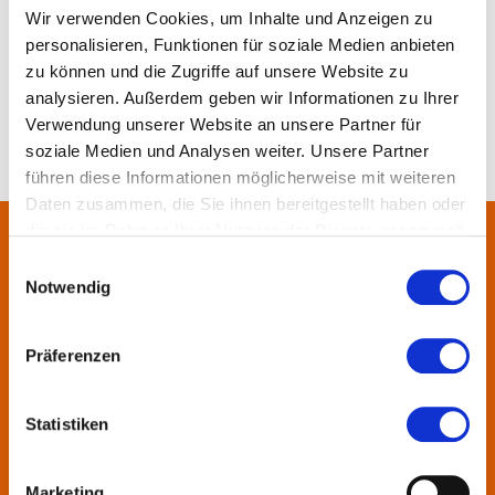
Merken
Teilen
Empfehlen
Wir verwenden Cookies, um Inhalte und Anzeigen zu
personalisieren, Funktionen für soziale Medien anbieten
zu können und die Zugriffe auf unsere Website zu
analysieren. Außerdem geben wir Informationen zu Ihrer
Verwendung unserer Website an unsere Partner für
soziale Medien und Analysen weiter. Unsere Partner
führen diese Informationen möglicherweise mit weiteren
Daten zusammen, die Sie ihnen bereitgestellt haben oder
die sie im Rahmen Ihrer Nutzung der Dienste gesammelt
haben.
Über uns
Einwilligungsauswahl
Notwendig
In der Metropolregion FrankfurtRheinMain haben sich rund 50
Landkreise, Städte, Gemeinden und der Regionalverband zur
Präferenzen
KulturRegion zusammen-geschlossen. Über die Ländergrenzen
hinweg vernetzt die gemeinnützige Gesellschaft seit 2005 die
Statistiken
vielfältige lokale und regionale Kultur und fördert die
interkommunale Zusammenarbeit. Gemeinsam mit ihren
Mitgliedern präsentiert sie Projekte und setzt Impulse zu
Marketing