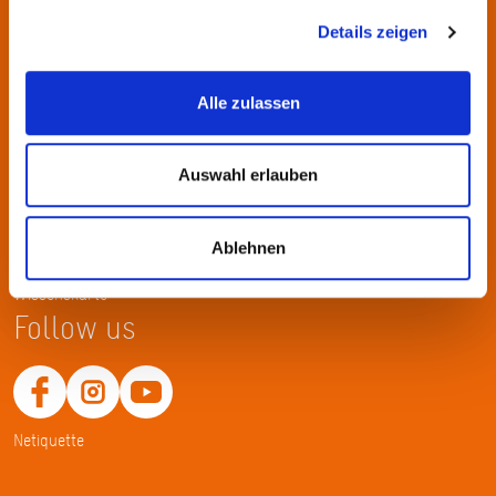
KulturRegion FrankfurtRheinMain gGmbH Poststraße 16 60329
Frankfurt am Main
Details zeigen
Tel.: +49 69 2577-1700
Alle zulassen
Fax: +49 69 2577-1750
E-Mail:
info@krfrm.de
Auswahl erlauben
Service
Home
Ablehnen
Merkliste
Wissenskarte
Follow us
Netiquette