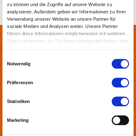
zu können und die Zugriffe auf unsere Website zu
analysieren. Außerdem geben wir Informationen zu Ihrer
Verwendung unserer Website an unsere Partner für
soziale Medien und Analysen weiter. Unsere Partner
führen diese Informationen möglicherweise mit weiteren
Daten zusammen, die Sie ihnen bereitgestellt haben oder
Über uns
die sie im Rahmen Ihrer Nutzung der Dienste gesammelt
haben.
Einwilligungsauswahl
In der Metropolregion FrankfurtRheinMain haben sich rund 50
Notwendig
Landkreise, Städte, Gemeinden und der Regionalverband zur
KulturRegion zusammen-geschlossen. Über die Ländergrenzen
hinweg vernetzt die gemeinnützige Gesellschaft seit 2005 die
Präferenzen
vielfältige lokale und regionale Kultur und fördert die
interkommunale Zusammenarbeit. Gemeinsam mit ihren
Statistiken
Mitgliedern präsentiert sie Projekte und setzt Impulse zu
wechselnden Themen.
Marketing
Kontakt