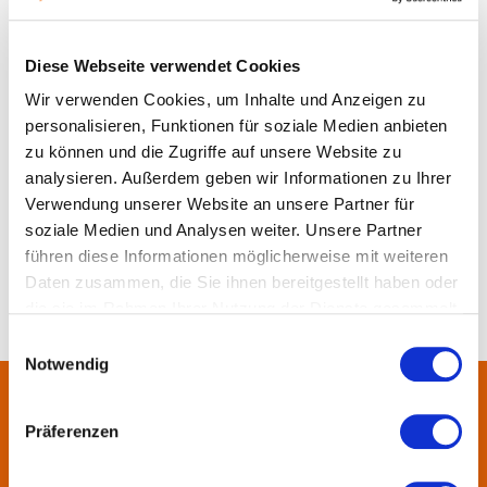
der Gemeinde
Diese Webseite verwendet Cookies
Grävenwiesbach
Wir verwenden Cookies, um Inhalte und Anzeigen zu
personalisieren, Funktionen für soziale Medien anbieten
zu können und die Zugriffe auf unsere Website zu
Merken
Teilen
Empfehlen
analysieren. Außerdem geben wir Informationen zu Ihrer
Verwendung unserer Website an unsere Partner für
soziale Medien und Analysen weiter. Unsere Partner
führen diese Informationen möglicherweise mit weiteren
Daten zusammen, die Sie ihnen bereitgestellt haben oder
die sie im Rahmen Ihrer Nutzung der Dienste gesammelt
haben.
Einwilligungsauswahl
Notwendig
Über uns
Präferenzen
In der Metropolregion FrankfurtRheinMain haben sich rund 50