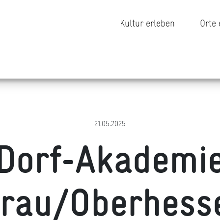
Kultur erleben
Orte
21.05.2025
Dorf-Akademi
rau/Oberhess