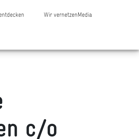
 entdecken
Wir vernetzen
Media
e
en c/o