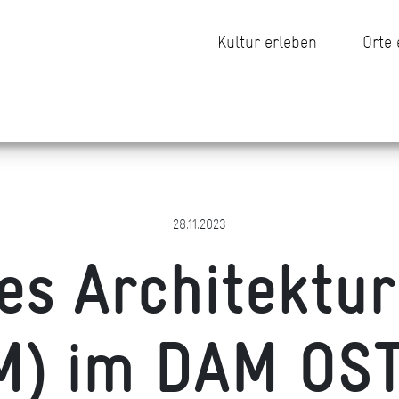
Kultur erleben
Orte
28.11.2023
es Architekt
M) im DAM OS