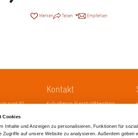
Merken
Teilen
Empfehlen
Kontakt
sich rund 50
KulturRegion FrankfurtRheinMain
erband zur
gGmbH Poststraße 16 60329
t Cookies
ändergrenzen
Frankfurt am Main
it 2005 die
 Inhalte und Anzeigen zu personalisieren, Funktionen für sozia
 die
Tel.: +49 69 2577-1700
e Zugriffe auf unsere Website zu analysieren. Außerdem geben w