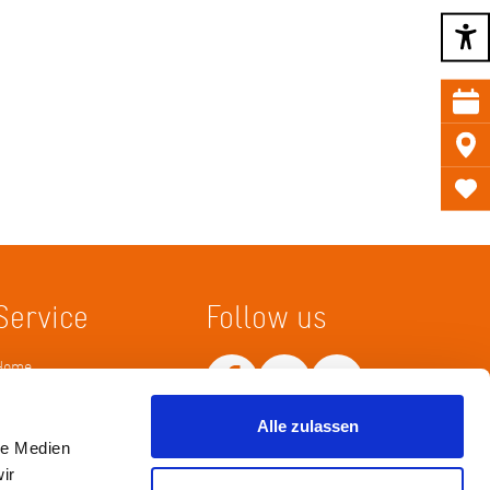
Service
Follow us
Home
Merkliste
Wissenskarte
Netiquette
Alle zulassen
le Medien
ir