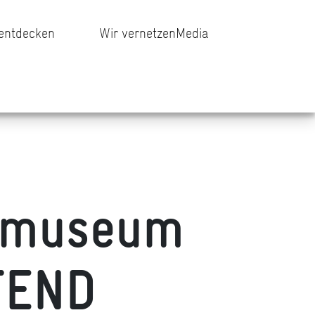
 entdecken
Wir vernetzen
Media
urmuseum
TEND