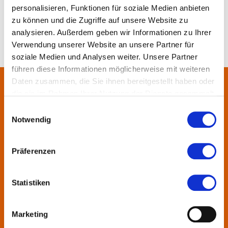
personalisieren, Funktionen für soziale Medien anbieten
zu können und die Zugriffe auf unsere Website zu
analysieren. Außerdem geben wir Informationen zu Ihrer
Verwendung unserer Website an unsere Partner für
soziale Medien und Analysen weiter. Unsere Partner
führen diese Informationen möglicherweise mit weiteren
Daten zusammen, die Sie ihnen bereitgestellt haben oder
die sie im Rahmen Ihrer Nutzung der Dienste gesammelt
Über uns
haben.
Einwilligungsauswahl
Notwendig
In der Metropolregion FrankfurtRheinMain haben sich rund 50
Landkreise, Städte, Gemeinden und der Regionalverband zur
KulturRegion zusammen-geschlossen. Über die Ländergrenzen
Präferenzen
hinweg vernetzt die gemeinnützige Gesellschaft seit 2005 die
vielfältige lokale und regionale Kultur und fördert die
Statistiken
interkommunale Zusammenarbeit. Gemeinsam mit ihren
Mitgliedern präsentiert sie Projekte und setzt Impulse zu
wechselnden Themen.
Marketing