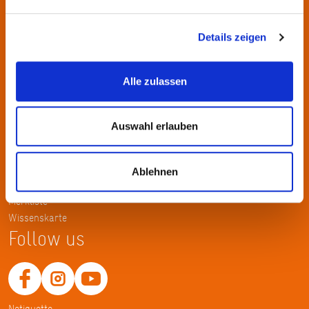
Kontakt
KulturRegion FrankfurtRheinMain gGmbH Poststraße 16 60329
Details zeigen
Frankfurt am Main
Alle zulassen
Tel.: +49 69 2577-1700
Fax: +49 69 2577-1750
E-Mail:
info@krfrm.de
Auswahl erlauben
Service
Ablehnen
Home
Merkliste
Wissenskarte
Follow us
Netiquette