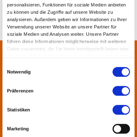
personalisieren, Funktionen für soziale Medien anbieten
zu können und die Zugriffe auf unsere Website zu
analysieren. Außerdem geben wir Informationen zu Ihrer
Verwendung unserer Website an unsere Partner für
soziale Medien und Analysen weiter. Unsere Partner
führen diese Informationen möglicherweise mit weiteren
Daten zusammen, die Sie ihnen bereitgestellt haben oder
die sie im Rahmen Ihrer Nutzung der Dienste gesammelt
Über uns
haben.
Einwilligungsauswahl
Notwendig
In der Metropolregion FrankfurtRheinMain haben sich rund 50
Landkreise, Städte, Gemeinden und der Regionalverband zur
KulturRegion zusammen-geschlossen. Über die Ländergrenzen
Präferenzen
hinweg vernetzt die gemeinnützige Gesellschaft seit 2005 die
vielfältige lokale und regionale Kultur und fördert die
Statistiken
interkommunale Zusammenarbeit. Gemeinsam mit ihren
Mitgliedern präsentiert sie Projekte und setzt Impulse zu
wechselnden Themen.
Marketing