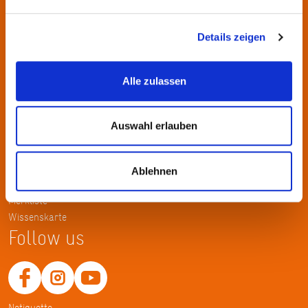
Kontakt
KulturRegion FrankfurtRheinMain gGmbH Poststraße 16 60329
Details zeigen
Frankfurt am Main
Alle zulassen
Tel.: +49 69 2577-1700
Fax: +49 69 2577-1750
E-Mail:
info@krfrm.de
Auswahl erlauben
Service
Ablehnen
Home
Merkliste
Wissenskarte
Follow us
Netiquette