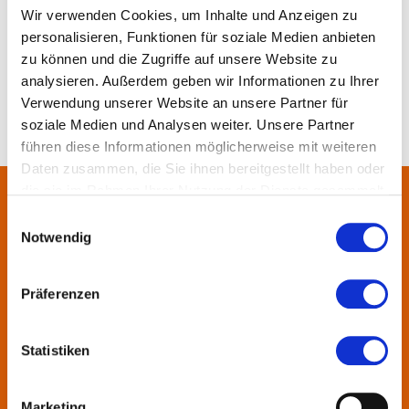
Merken
Teilen
Empfehlen
Wir verwenden Cookies, um Inhalte und Anzeigen zu
personalisieren, Funktionen für soziale Medien anbieten
zu können und die Zugriffe auf unsere Website zu
analysieren. Außerdem geben wir Informationen zu Ihrer
Verwendung unserer Website an unsere Partner für
soziale Medien und Analysen weiter. Unsere Partner
führen diese Informationen möglicherweise mit weiteren
Daten zusammen, die Sie ihnen bereitgestellt haben oder
die sie im Rahmen Ihrer Nutzung der Dienste gesammelt
haben.
Über uns
Einwilligungsauswahl
Notwendig
In der Metropolregion FrankfurtRheinMain haben sich rund 50
Landkreise, Städte, Gemeinden und der Regionalverband zur
Präferenzen
KulturRegion zusammen-geschlossen. Über die Ländergrenzen
hinweg vernetzt die gemeinnützige Gesellschaft seit 2005 die
Statistiken
vielfältige lokale und regionale Kultur und fördert die
interkommunale Zusammenarbeit. Gemeinsam mit ihren
Mitgliedern präsentiert sie Projekte und setzt Impulse zu
Marketing