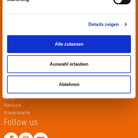
wechselnden Themen.
Kontakt
Details zeigen
KulturRegion FrankfurtRheinMain gGmbH Poststraße 16 60329
Frankfurt am Main
Alle zulassen
Tel.: +49 69 2577-1700
Fax: +49 69 2577-1750
Auswahl erlauben
E-Mail:
info@krfrm.de
Service
Ablehnen
Home
Merkliste
Wissenskarte
Follow us