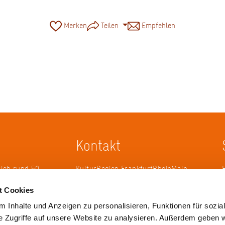
Merken
Teilen
Empfehlen
Kontakt
sich rund 50
KulturRegion FrankfurtRheinMain
erband zur
gGmbH Poststraße 16 60329
t Cookies
ändergrenzen
Frankfurt am Main
it 2005 die
 Inhalte und Anzeigen zu personalisieren, Funktionen für sozia
 die
Tel.: +49 69 2577-1700
e Zugriffe auf unsere Website zu analysieren. Außerdem geben w