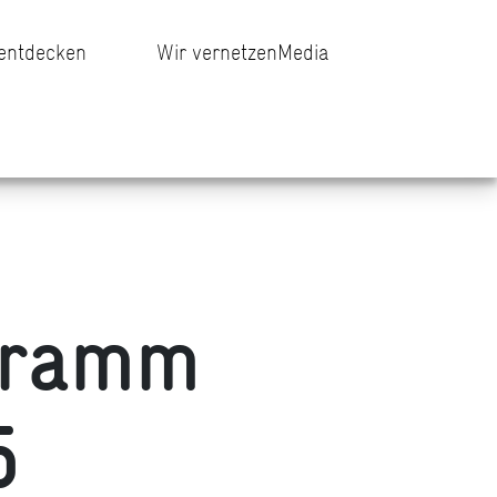
 entdecken
Wir vernetzen
Media
gramm
5