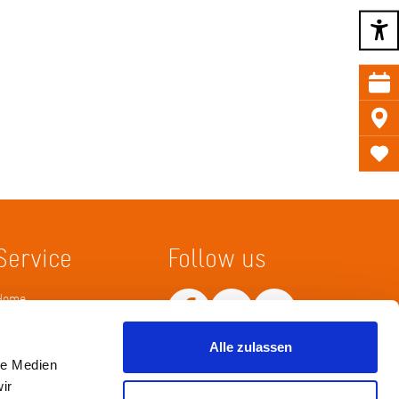
Service
Follow us
Home
Merkliste
Wissenskarte
Netiquette
Alle zulassen
le Medien
ir