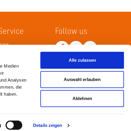
Service
Follow us
Home
Merkliste
Wissenskarte
Netiquette
Alle zulassen
le Medien
ir
Auswahl erlauben
 und Analysen
sammen, die
lt haben.
Ablehnen
Impressum
Datenschutz / Haftungsausschluß
g
Details zeigen