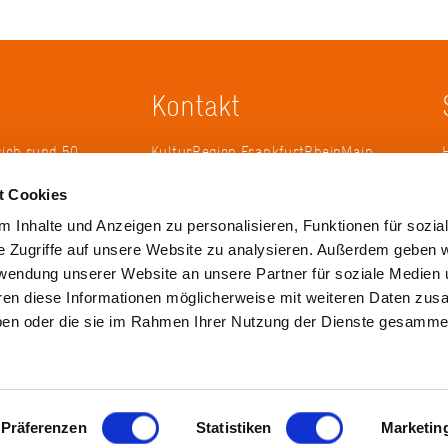
Kontakt
sich rund 50
KulturRegion FrankfurtRheinMain
erband zur
gGmbH Poststraße 16 60329
t Cookies
ändergrenzen
Frankfurt am Main
it 2005 die
 Inhalte und Anzeigen zu personalisieren, Funktionen für sozia
 die
Tel.: +49 69 2577-1700
e Zugriffe auf unsere Website zu analysieren. Außerdem geben w
 ihren
Fax: +49 69 2577-1750
rwendung unserer Website an unsere Partner für soziale Medien
ulse zu
E-Mail:
info@krfrm.de
hren diese Informationen möglicherweise mit weiteren Daten zu
haben oder die sie im Rahmen Ihrer Nutzung der Dienste gesamme
Präferenzen
Statistiken
Marketin