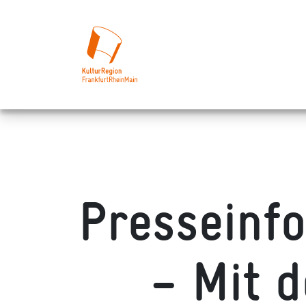
Presseinf
– Mit 