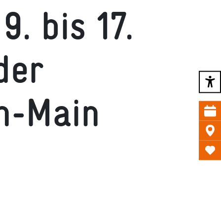
. bis 17.
der
in-Main