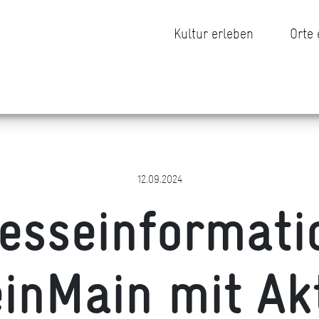
Kultur erleben
Orte
12.09.2024
esseinformati
inMain mit Ak