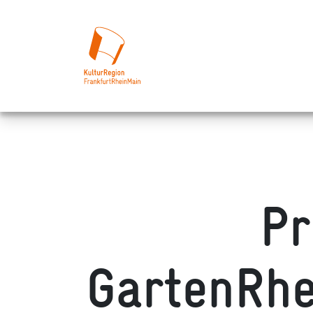
Pr
GartenRhe