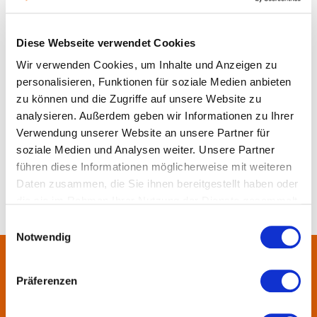
Demokratiegeschichte
Diese Webseite verwendet Cookies
in Hanau Mittelbuchen
Wir verwenden Cookies, um Inhalte und Anzeigen zu
personalisieren, Funktionen für soziale Medien anbieten
zu können und die Zugriffe auf unsere Website zu
Merken
Teilen
Empfehlen
analysieren. Außerdem geben wir Informationen zu Ihrer
Verwendung unserer Website an unsere Partner für
soziale Medien und Analysen weiter. Unsere Partner
führen diese Informationen möglicherweise mit weiteren
Daten zusammen, die Sie ihnen bereitgestellt haben oder
die sie im Rahmen Ihrer Nutzung der Dienste gesammelt
haben.
Einwilligungsauswahl
Notwendig
Über uns
Präferenzen
In der Metropolregion FrankfurtRheinMain haben sich rund 50