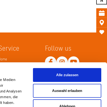
Service
Follow us
Home
Merkliste
Wissenskarte
Netiquette
Alle zulassen
le Medien
ir
Auswahl erlauben
 und Analysen
sammen, die
lt haben.
Ablehnen