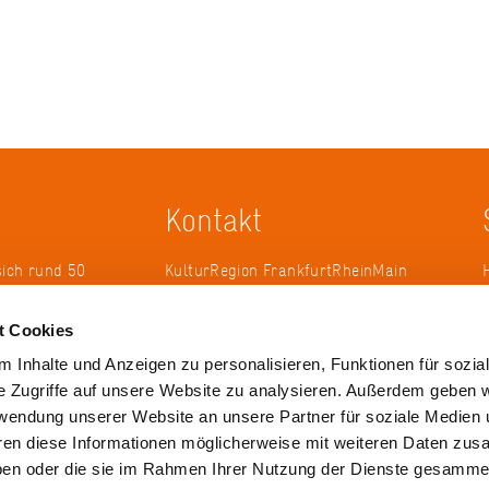
Kontakt
sich rund 50
KulturRegion FrankfurtRheinMain
erband zur
gGmbH Poststraße 16 60329
ändergrenzen
Frankfurt am Main
t Cookies
it 2005 die
 Inhalte und Anzeigen zu personalisieren, Funktionen für sozia
 die
Tel.: +49 69 2577-1700
e Zugriffe auf unsere Website zu analysieren. Außerdem geben w
 ihren
Fax: +49 69 2577-1750
rwendung unserer Website an unsere Partner für soziale Medien
ulse zu
E-Mail:
info@krfrm.de
hren diese Informationen möglicherweise mit weiteren Daten zu
haben oder die sie im Rahmen Ihrer Nutzung der Dienste gesamme