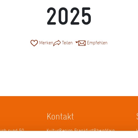
2025
Merken
Teilen
Empfehlen
Kontakt
sich rund 50
KulturRegion FrankfurtRheinMain
erband zur
gGmbH Poststraße 16 60329