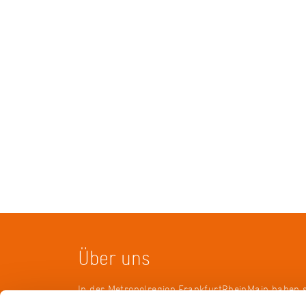
Über uns
In der Metropolregion FrankfurtRheinMain haben 
Landkreise, Städte, Gemeinden und der Regionalv