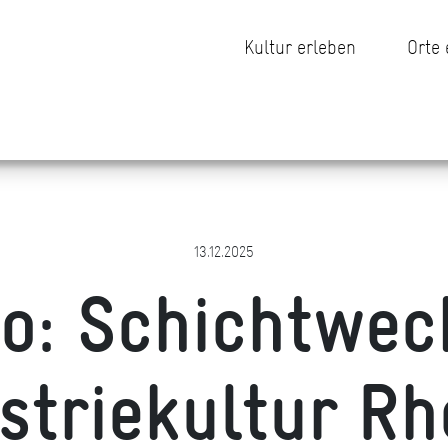
Kultur erleben
Orte
13.12.2025
o: Schichtwec
striekultur R