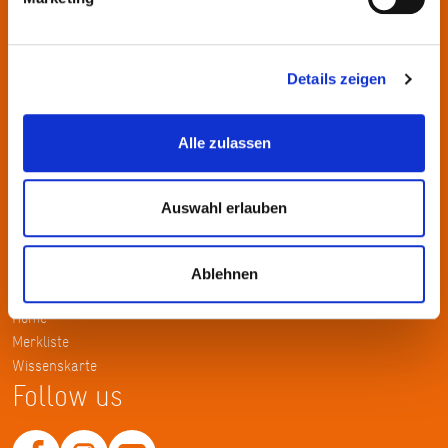
wechselnden Themen.
Kontakt
Details zeigen
KulturRegion FrankfurtRheinMain gGmbH Poststraße 16 60329
Frankfurt am Main
Alle zulassen
Tel.: +49 69 2577-1700
Fax: +49 69 2577-1750
Auswahl erlauben
E-Mail:
info@krfrm.de
Service
Ablehnen
Home
Merkliste
Wissenskarte
Follow us