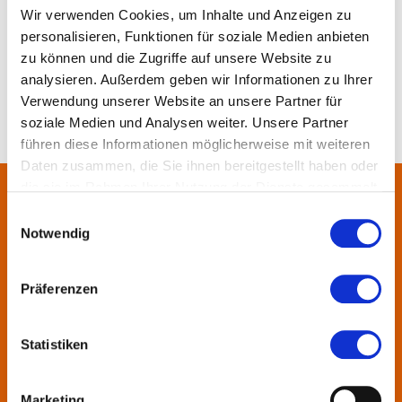
Merken
Teilen
Empfehlen
Wir verwenden Cookies, um Inhalte und Anzeigen zu
personalisieren, Funktionen für soziale Medien anbieten
zu können und die Zugriffe auf unsere Website zu
analysieren. Außerdem geben wir Informationen zu Ihrer
Verwendung unserer Website an unsere Partner für
soziale Medien und Analysen weiter. Unsere Partner
führen diese Informationen möglicherweise mit weiteren
Daten zusammen, die Sie ihnen bereitgestellt haben oder
die sie im Rahmen Ihrer Nutzung der Dienste gesammelt
haben.
Über uns
Einwilligungsauswahl
Notwendig
In der Metropolregion FrankfurtRheinMain haben sich rund 50
Landkreise, Städte, Gemeinden und der Regionalverband zur
Präferenzen
KulturRegion zusammen-geschlossen. Über die Ländergrenzen
hinweg vernetzt die gemeinnützige Gesellschaft seit 2005 die
Statistiken
vielfältige lokale und regionale Kultur und fördert die
interkommunale Zusammenarbeit. Gemeinsam mit ihren
Mitgliedern präsentiert sie Projekte und setzt Impulse zu
Marketing