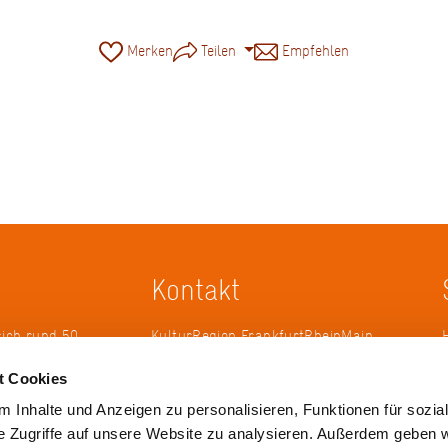
Merken
Teilen
Empfehlen
Kontakt
sich rund 50
KulturRegion FrankfurtRheinMain
erband zur
gGmbH Poststraße 16 60329
t Cookies
ändergrenzen
Frankfurt am Main
it 2005 die
 Inhalte und Anzeigen zu personalisieren, Funktionen für sozia
 die
Tel.: +49 69 2577-1700
e Zugriffe auf unsere Website zu analysieren. Außerdem geben w