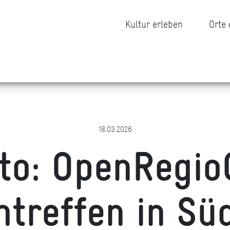
Kultur erleben
Orte
18.03.2026
to: OpenRegio
htreffen in Sü