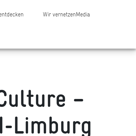
 entdecken
Wir vernetzen
Media
Culture –
d-Limburg