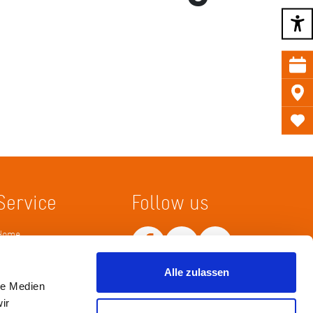
Service
Follow us
Home
Merkliste
Wissenskarte
Netiquette
Alle zulassen
le Medien
ir