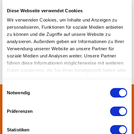
Moderne“
Diese Webseite verwendet Cookies
Wir verwenden Cookies, um Inhalte und Anzeigen zu
personalisieren, Funktionen für soziale Medien anbieten
Merken
Teilen
Empfehlen
zu können und die Zugriffe auf unsere Website zu
analysieren. Außerdem geben wir Informationen zu Ihrer
Verwendung unserer Website an unsere Partner für
soziale Medien und Analysen weiter. Unsere Partner
führen diese Informationen möglicherweise mit weiteren
Daten zusammen, die Sie ihnen bereitgestellt haben oder
die sie im Rahmen Ihrer Nutzung der Dienste gesammelt
haben.
Einwilligungsauswahl
Notwendig
Über uns
Präferenzen
In der Metropolregion FrankfurtRheinMain haben sich rund 50
Landkreise, Städte, Gemeinden und der Regionalverband zur
Statistiken
KulturRegion zusammen-geschlossen. Über die Ländergrenzen