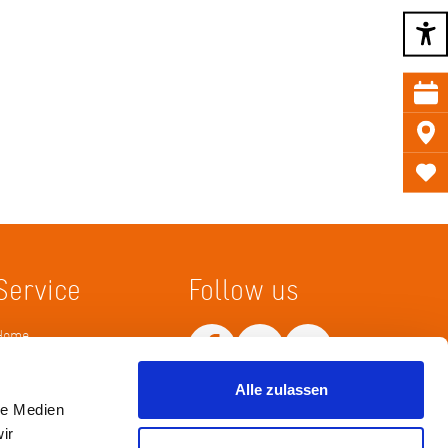
Service
Follow us
Home
Merkliste
Wissenskarte
Netiquette
Alle zulassen
le Medien
ir