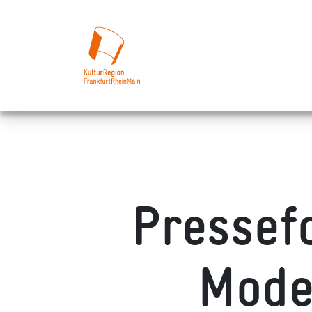
Pressef
Mode