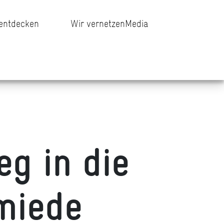
 entdecken
Wir vernetzen
Media
g in die
miede