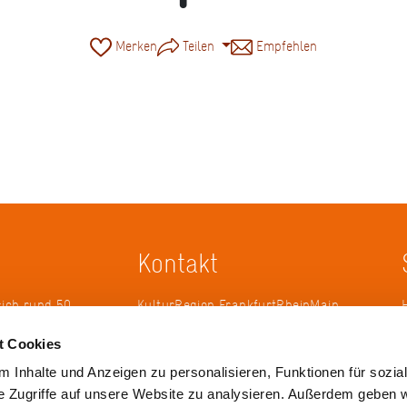
Merken
Teilen
Empfehlen
Kontakt
sich rund 50
KulturRegion FrankfurtRheinMain
erband zur
gGmbH Poststraße 16 60329
t Cookies
ändergrenzen
Frankfurt am Main
it 2005 die
 Inhalte und Anzeigen zu personalisieren, Funktionen für sozia
 die
Tel.: +49 69 2577-1700
e Zugriffe auf unsere Website zu analysieren. Außerdem geben w