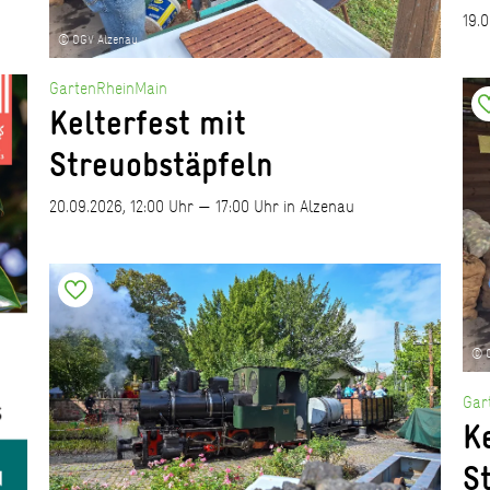
19.
© OGV Alzenau
GartenRheinMain
Kelterfest mit
Streuobstäpfeln
20.09.2026, 12:00 Uhr — 17:00 Uhr in Alzenau
© 
Gar
K
S