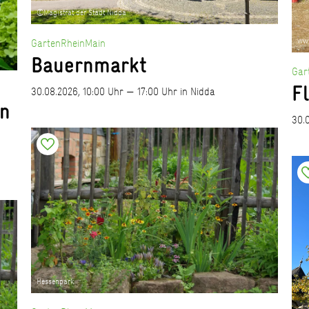
©Magistrat der Stadt Nidda
www
GartenRheinMain
Bauernmarkt
Gar
F
30.08.2026, 10:00 Uhr — 17:00 Uhr in Nidda
en
30.
Hessenpark