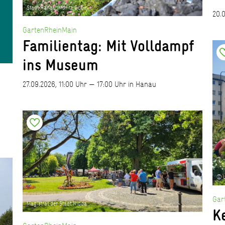
Stadt Hanau, Moritz Göbel
20.
GartenRheinMain
Familientag: Mit Volldampf
ins Museum
27.09.2026, 11:00 Uhr — 17:00 Uhr in Hanau
)
© L
Gar
Magistrat der Stadt Nidda
K