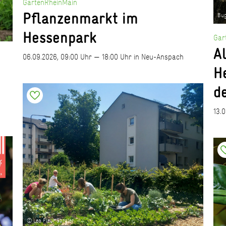
GartenRheinMain
Pflanzenmarkt im
Bu
Hessenpark
Gar
A
06.09.2026, 09:00 Uhr — 18:00 Uhr in Neu-Anspach
H
d
13.
© Lea Fleur Sorgler