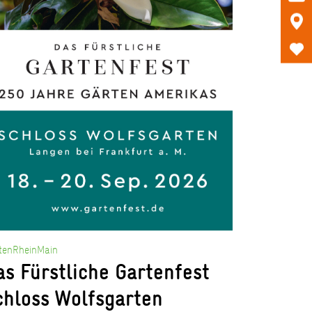
tenRheinMain
as Fürstliche Gartenfest
chloss Wolfsgarten