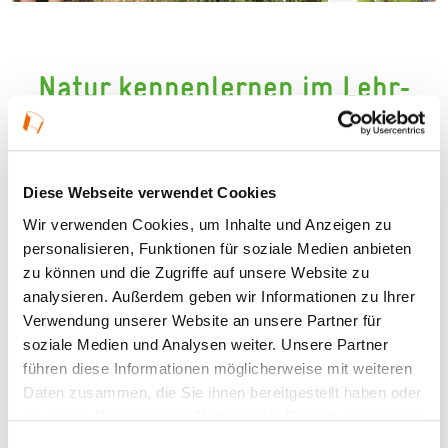
Natur kennenlernen im
Lehr-
und Kräutergarten Dreieich
Diese Webseite verwendet Cookies
Der Lehr- und Kräutergarten Dreieich ist ein grünes
Wir verwenden Cookies, um Inhalte und Anzeigen zu
Kleinod, das Familien ein spannendes Naturerlebnis
personalisieren, Funktionen für soziale Medien anbieten
bietet. Hier können Kinder und Erwachsene die Welt
zu können und die Zugriffe auf unsere Website zu
analysieren. Außerdem geben wir Informationen zu Ihrer
der Kräuter und Pflanzen mit allen Sinnen entdecken.
Verwendung unserer Website an unsere Partner für
soziale Medien und Analysen weiter. Unsere Partner
Besonders spannend sind die
führen diese Informationen möglicherweise mit weiteren
Umweltbildungsprogramme, die regelmäßig im Garten
Daten zusammen, die Sie ihnen bereitgestellt haben oder
stattfinden: Mit praktischen Aktionen, spannenden
die sie im Rahmen Ihrer Nutzung der Dienste gesammelt
Workshops und spielerischem Lernen erfahren
haben.
Einwilligungsauswahl