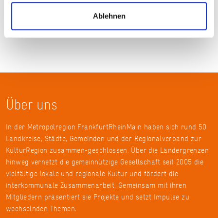
Adresse
Ablehnen
Über uns
In der Metropolregion FrankfurtRheinMain haben sich rund 50
Landkreise, Städte, Gemeinden und der Regionalverband zur
KulturRegion zusammen-geschlossen. Über die Ländergrenzen
hinweg vernetzt die gemeinnützige Gesellschaft seit 2005 die
vielfältige lokale und regionale Kultur und fördert die
interkommunale Zusammenarbeit. Gemeinsam mit ihren
Mitgliedern präsentiert sie Projekte und setzt Impulse zu
wechselnden Themen.