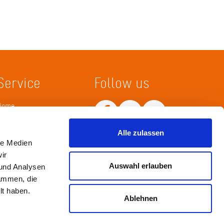
Service
Follow us
Home
Merkliste
Wissenskarte
Alle zulassen
Netiquette
le Medien
ir
Auswahl erlauben
 und Analysen
sammen, die
lt haben.
Ablehnen