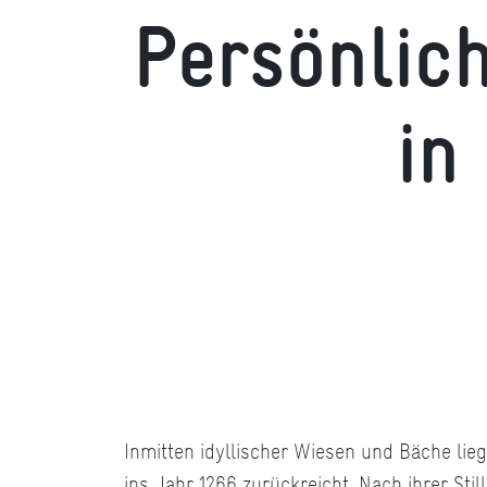
Persönlich
in
©KulturRegion/Alexander Paul Englert
Inmitten idyllischer Wiesen und Bäche lieg
ins Jahr 1266 zurückreicht. Nach ihrer Sti