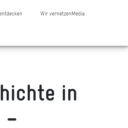
 entdecken
Wir vernetzen
Media
ichte in
 –