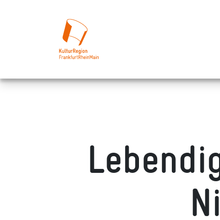
Lebendi
N