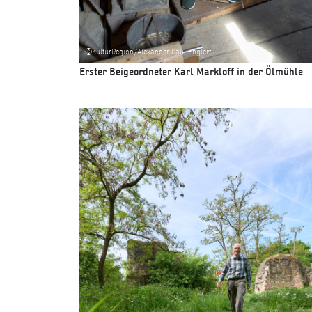
©KulturRegion/Alexander Paul Englert
Erster Beigeordneter Karl
Markloff in der Ölmühle