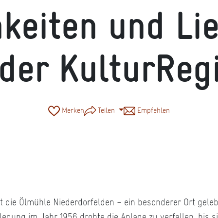
keiten und Li
 der KulturReg
Merken
Teilen
Empfehlen
t die Ölmühle Niederdorfelden – ein besonderer Ort geleb
lllegung im Jahr 1956 drohte die Anlage zu verfallen, bis