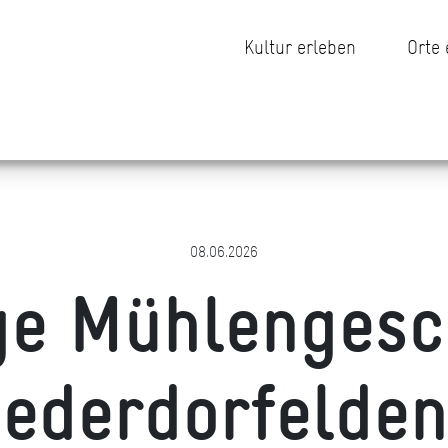
Kultur erleben
Orte
08.06.2026
ge Mühlengesch
iederdorfelden