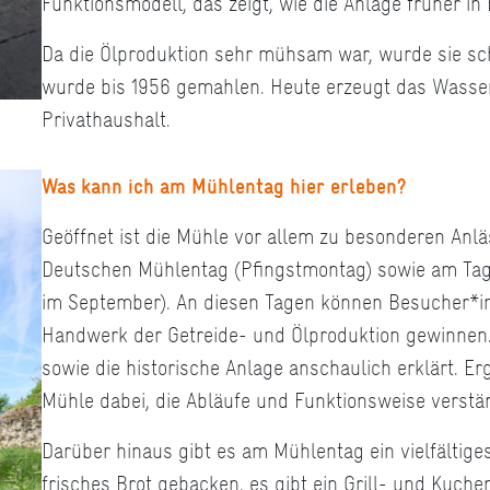
Funktionsmodell, das zeigt, wie die Anlage früher in 
Da die Ölproduktion sehr mühsam war, wurde sie sch
wurde bis 1956 gemahlen. Heute erzeugt das Wasse
Privathaushalt.
Was kann ich am Mühlentag hier erleben?
Geöffnet ist die Mühle vor allem zu besonderen Anl
Deutschen Mühlentag (Pfingstmontag) sowie am Tag
im September). An diesen Tagen können Besucher*inn
Handwerk der Getreide- und Ölproduktion gewinnen
sowie die historische Anlage anschaulich erklärt. E
Mühle dabei, die Abläufe und Funktionsweise verstä
Darüber hinaus gibt es am Mühlentag ein vielfältig
frisches Brot gebacken, es gibt ein Grill- und Kuch