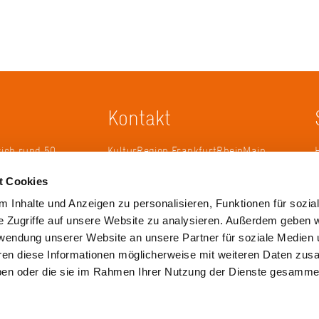
Kontakt
sich rund 50
KulturRegion FrankfurtRheinMain
erband zur
gGmbH Poststraße 16 60329
t Cookies
ändergrenzen
Frankfurt am Main
it 2005 die
 Inhalte und Anzeigen zu personalisieren, Funktionen für sozia
 die
Tel.: +49 69 2577-1700
e Zugriffe auf unsere Website zu analysieren. Außerdem geben w
 ihren
Fax: +49 69 2577-1750
rwendung unserer Website an unsere Partner für soziale Medien
ulse zu
E-Mail:
info@krfrm.de
hren diese Informationen möglicherweise mit weiteren Daten zu
haben oder die sie im Rahmen Ihrer Nutzung der Dienste gesamme