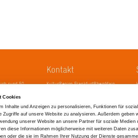
Kontakt
sich rund 50
KulturRegion FrankfurtRheinMain
erband zur
gGmbH Poststraße 16 60329
t Cookies
ändergrenzen
Frankfurt am Main
it 2005 die
 Inhalte und Anzeigen zu personalisieren, Funktionen für sozia
 die
Tel.: +49 69 2577-1700
e Zugriffe auf unsere Website zu analysieren. Außerdem geben w
 ihren
Fax: +49 69 2577-1750
rwendung unserer Website an unsere Partner für soziale Medien
ulse zu
E-Mail:
info@krfrm.de
hren diese Informationen möglicherweise mit weiteren Daten zu
haben oder die sie im Rahmen Ihrer Nutzung der Dienste gesamme