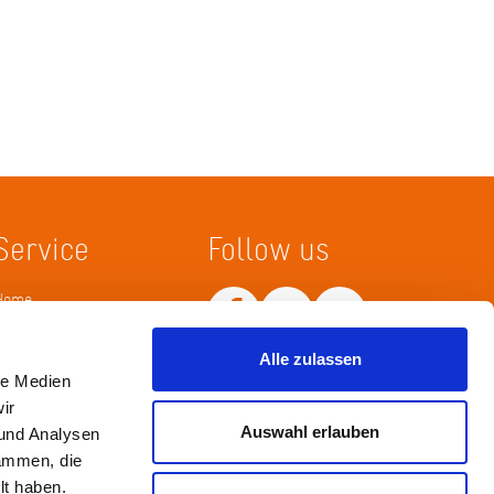
Service
Follow us
Home
Merkliste
Wissenskarte
Netiquette
Alle zulassen
le Medien
ir
Auswahl erlauben
 und Analysen
sammen, die
lt haben.