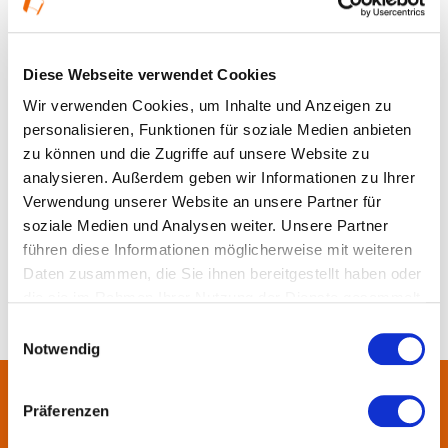
Diese Webseite verwendet Cookies
Wir verwenden Cookies, um Inhalte und Anzeigen zu
personalisieren, Funktionen für soziale Medien anbieten
zu können und die Zugriffe auf unsere Website zu
analysieren. Außerdem geben wir Informationen zu Ihrer
Diese Seite befindet sich im Aufbau und
Verwendung unserer Website an unsere Partner für
steht Ihnen in Kürze zur Verfügung
soziale Medien und Analysen weiter. Unsere Partner
führen diese Informationen möglicherweise mit weiteren
Daten zusammen, die Sie ihnen bereitgestellt haben oder
die sie im Rahmen Ihrer Nutzung der Dienste gesammelt
haben.
Einwilligungsauswahl
Notwendig
Präferenzen
Über uns