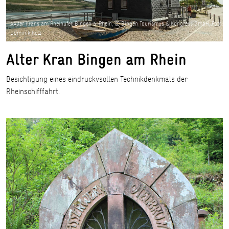
AAlter Krans am Rheinufer, Bingen a. Rhein, © Bingen Tourismus & Kongress GmbH, Foto:
Dominik Ketz
Alter Kran Bingen am Rhein
Besichtigung eines eindruckvsollen Technikdenkmals der
Rheinschifffahrt.