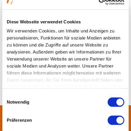
Diese Webseite verwendet Cookies
Wir verwenden Cookies, um Inhalte und Anzeigen zu
personalisieren, Funktionen für soziale Medien anbieten
zu können und die Zugriffe auf unsere Website zu
analysieren. Außerdem geben wir Informationen zu Ihrer
Diese Seite befindet sich im Aufbau und
Verwendung unserer Website an unsere Partner für
steht Ihnen in Kürze zur Verfügung
soziale Medien und Analysen weiter. Unsere Partner
führen diese Informationen möglicherweise mit weiteren
Daten zusammen, die Sie ihnen bereitgestellt haben oder
die sie im Rahmen Ihrer Nutzung der Dienste gesammelt
haben.
Einwilligungsauswahl
Notwendig
Präferenzen
Über uns