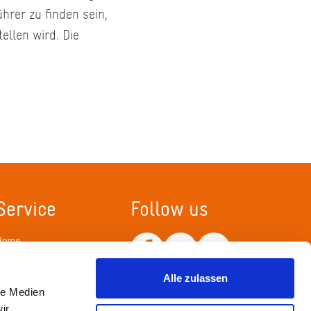
hrer zu finden sein,
ellen wird. Die
Service
Follow us
Home
Merkliste
Wissenskarte
Netiquette
Alle zulassen
le Medien
ir