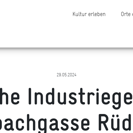
Kultur erleben
Orte
29.05.2024
che Industriege
bachgasse Rü