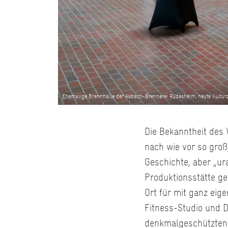
Ehemalige Brennhalle der Asbach-Brennerei Rüdesheim, heute Kultur
Die Bekanntheit des 
nach wie vor so groß
Geschichte, aber „ura
Produktionsstätte ge
Ort für mit ganz ei
Fitness-Studio und D
denkmalgeschützten A