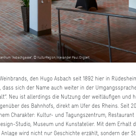
zentrum "Asbachgasse", © KulturRegion/Alexander Paul Englert
Weinbrands, den Hugo Asbach seit 1892 hier in Rüdesheim h
, dass sich der Name auch weiter in der Umgangssprache
lt“. Neu ist allerdings die Nutzung der weitläufigen und h
genüber des Bahnhofs, direkt am Ufer des Rheins. Seit 201
genem Charakter: Kultur- und Tagungszentrum, Restauran
esign-Studio, Museum und Kunstatelier. Mit dem Erhalt d
nlage wird nicht nur Geschichte erzählt, sondern der St