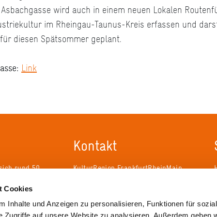
e Asbachgasse wird auch in einem neuen Lokalen Routenfü
ustriekultur im Rheingau-Taunus-Kreis erfassen und darst
t für diesen Spätsommer geplant.
gasse:
Link
Kontakt
sich rund 50
KulturRegion FrankfurtRheinMain
erband zur
gGmbH Poststraße 16 60329
t Cookies
ändergrenzen
Frankfurt am Main
eit 2005 die
 Inhalte und Anzeigen zu personalisieren, Funktionen für sozia
 die
Tel.: +49 69 2577-1700
e Zugriffe auf unsere Website zu analysieren. Außerdem geben w