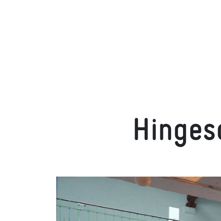
Ehemalige Brennhalle der Asbach-Brennerei Rüdesheim, heute Kultur
Hinges