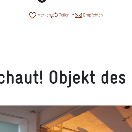
Merken
Teilen
Empfehlen
zentrum "Asbachgasse", © KulturRegion/Alexander Paul Englert
chaut!
Objekt des