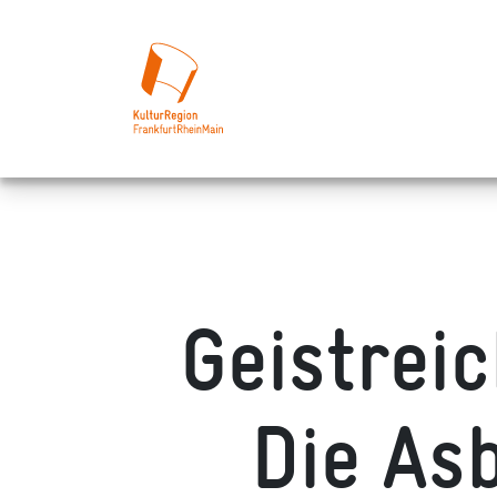
Geistrei
Die As