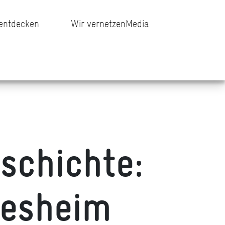
 entdecken
Wir vernetzen
Media
schichte:
desheim