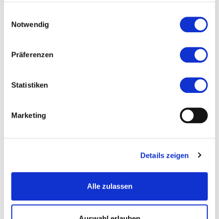
haben.
Ort und Anfahrt
Einwilligungsauswahl
Notwendig
Veranstaltet von
Präferenzen
Statistiken
Marketing
Details zeigen
Alle zulassen
Auswahl erlauben