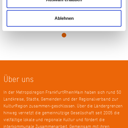
KulturRegion FrankfurtRheinMain, Foto: DAW, Sabine Arndt
Ablehnen
Über uns
In der Metropolregion FrankfurtRheinMain haben sich rund 50
Landkreise, Städte, Gemeinden und der Regionalverband zur
KulturRegion zusammen-geschlossen. Über die Ländergrenzen
hinweg vernetzt die gemeinnützige Gesellschaft seit 2005 die
vielfältige lokale und regionale Kultur und fördert die
interkommunale Zusammenarbeit. Gemeinsam mit ihren