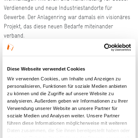
Verdienende und neue Industriestandorte für
Gewerbe. Der Anlagenring war damals ein visionäres
Projekt, das diese neuen Bedarfe miteinander
verband.
Details
Diese Webseite verwendet Cookies
Wir verwenden Cookies, um Inhalte und Anzeigen zu
09.09.2026, 17:30 Uhr — 19:00 Uhr in Offenbach
personalisieren, Funktionen für soziale Medien anbieten
am Main
zu können und die Zugriffe auf unsere Website zu
analysieren. Außerdem geben wir Informationen zu Ihrer
Veranstaltungstyp:
Führung
Verwendung unserer Website an unsere Partner für
soziale Medien und Analysen weiter. Unsere Partner
führen diese Informationen möglicherweise mit weiteren
Kosten und Anmeldung
Daten zusammen, die Sie ihnen bereitgestellt haben oder
die sie im Rahmen Ihrer Nutzung der Dienste gesammelt