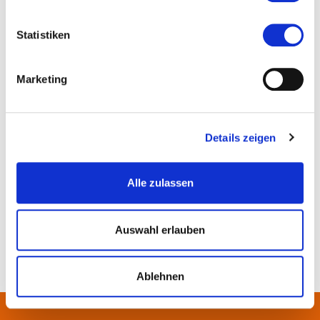
Statistiken
Marketing
Details zeigen
Alle zulassen
KulturRegion FrankfurtRheinMain, Foto: DAW, Sabine Arndt
Auswahl erlauben
Ablehnen