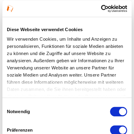
10.09.2026, 15:30 Uhr — 18:30 Uhr in Frankfurt
am Main
Veranstaltungstyp:
Ausstellung
Diese Webseite verwendet Cookies
Wir verwenden Cookies, um Inhalte und Anzeigen zu
personalisieren, Funktionen für soziale Medien anbieten
Kosten und Anmeldung
zu können und die Zugriffe auf unsere Website zu
analysieren. Außerdem geben wir Informationen zu Ihrer
Verwendung unserer Website an unsere Partner für
Ort und Anfahrt
soziale Medien und Analysen weiter. Unsere Partner
führen diese Informationen möglicherweise mit weiteren
Veranstaltet von
Daten zusammen, die Sie ihnen bereitgestellt haben oder
die sie im Rahmen Ihrer Nutzung der Dienste gesammelt
haben.
Einwilligungsauswahl
Notwendig
Präferenzen