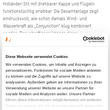
Holländer-Stil mit drehbarer Kappe und Flügeln
funktionstüchtig erlebbar. Die Gesamtanlage zeigt
eindrucksvoll, wie schon damals Wind- und
Wasserkraft als „Conjunction“ klug kombiniert
wurden. Besucher*innen können diese
Ingenieurskunst bei Führungen unmittelbar erleben.
Diese Webseite verwendet Cookies
Details
Wir verwenden Cookies, um Inhalte und Anzeigen zu
personalisieren, Funktionen für soziale Medien anbieten
zu können und die Zugriffe auf unsere Website zu
12.09.2026, 14:00 Uhr — 17:00 Uhr in Bad
analysieren. Außerdem geben wir Informationen zu Ihrer
Nauheim
Verwendung unserer Website an unsere Partner für
soziale Medien und Analysen weiter. Unsere Partner
Veranstaltungstyp:
Führung
führen diese Informationen möglicherweise mit weiteren
Daten zusammen, die Sie ihnen bereitgestellt haben oder