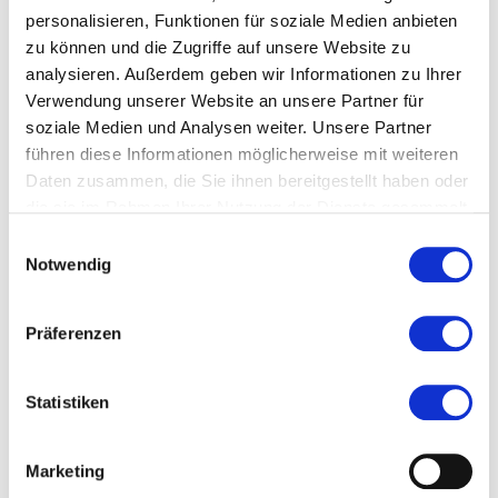
personalisieren, Funktionen für soziale Medien anbieten
Ort und Anfahrt
zu können und die Zugriffe auf unsere Website zu
analysieren. Außerdem geben wir Informationen zu Ihrer
Veranstaltet von
Verwendung unserer Website an unsere Partner für
soziale Medien und Analysen weiter. Unsere Partner
führen diese Informationen möglicherweise mit weiteren
Daten zusammen, die Sie ihnen bereitgestellt haben oder
die sie im Rahmen Ihrer Nutzung der Dienste gesammelt
haben.
Einwilligungsauswahl
Notwendig
Präferenzen
Statistiken
Marketing
SCAPE°, Foto Lea Kulens