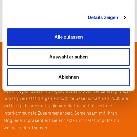
Details zeigen
Alle zulassen
Auswahl erlauben
Über uns
In der Metropolregion FrankfurtRheinMain haben sich rund 50
Ablehnen
Landkreise, Städte, Gemeinden und der Regionalverband zur
KulturRegion zusammen-geschlossen. Über die Ländergrenzen
hinweg vernetzt die gemeinnützige Gesellschaft seit 2005 die
vielfältige lokale und regionale Kultur und fördert die
interkommunale Zusammenarbeit. Gemeinsam mit ihren
Mitgliedern präsentiert sie Projekte und setzt Impulse zu
wechselnden Themen.