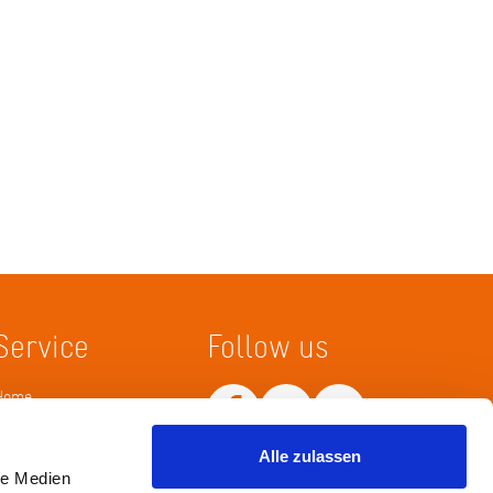
Service
Follow us
Home
Merkliste
Wissenskarte
Alle zulassen
Netiquette
le Medien