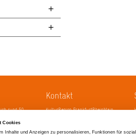
Kontakt
sich rund 50
KulturRegion FrankfurtRheinMain
erband zur
gGmbH Poststraße 16 60329
t Cookies
ändergrenzen
Frankfurt am Main
it 2005 die
 Inhalte und Anzeigen zu personalisieren, Funktionen für sozia