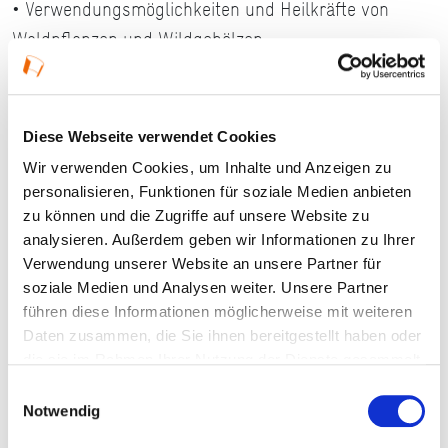
• Verwendungsmöglichkeiten und Heilkräfte von
Waldpflanzen und Wildgehölzen
• Praxiseinheit: Herstellung einer Moos-Tannensalbe
Diese Webseite verwendet Cookies
Wir verwenden Cookies, um Inhalte und Anzeigen zu
Details
personalisieren, Funktionen für soziale Medien anbieten
zu können und die Zugriffe auf unsere Website zu
03.09.2026, 14:00 Uhr — 18:00 Uhr in Geisenheim
analysieren. Außerdem geben wir Informationen zu Ihrer
Verwendung unserer Website an unsere Partner für
Veranstaltungstyp:
Seminar
soziale Medien und Analysen weiter. Unsere Partner
führen diese Informationen möglicherweise mit weiteren
Daten zusammen, die Sie ihnen bereitgestellt haben oder
Kosten und Anmeldung
die sie im Rahmen Ihrer Nutzung der Dienste gesammelt
haben.
Einwilligungsauswahl
Notwendig
Ort und Anfahrt