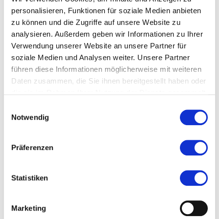
Ort und Anfahrt
personalisieren, Funktionen für soziale Medien anbieten
zu können und die Zugriffe auf unsere Website zu
Veranstaltet von
analysieren. Außerdem geben wir Informationen zu Ihrer
Verwendung unserer Website an unsere Partner für
soziale Medien und Analysen weiter. Unsere Partner
führen diese Informationen möglicherweise mit weiteren
Daten zusammen, die Sie ihnen bereitgestellt haben oder
die sie im Rahmen Ihrer Nutzung der Dienste gesammelt
haben.
Einwilligungsauswahl
Notwendig
Präferenzen
Statistiken
Marketing
©Kornelia Stöhr