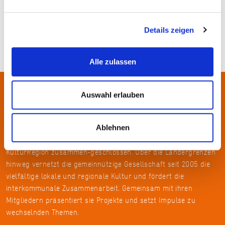
Details zeigen
Alle zulassen
Auswahl erlauben
Über uns
In der Metropolregion FrankfurtRheinMain haben sich rund 50
Ablehnen
Landkreise, Städte, Gemeinden und der Regionalverband zur
KulturRegion zusammen-geschlossen. Über die Ländergrenzen
hinweg vernetzt die gemeinnützige Gesellschaft seit 2005 die
vielfältige lokale und regionale Kultur und fördert die
interkommunale Zusammenarbeit. Gemeinsam mit ihren
Mitgliedern präsentiert sie Projekte und setzt Impulse zu
wechselnden Themen.