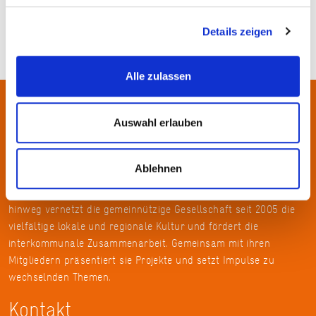
Details zeigen
Alle zulassen
Über uns
Auswahl erlauben
In der Metropolregion FrankfurtRheinMain haben sich rund 50
Ablehnen
Landkreise, Städte, Gemeinden und der Regionalverband zur
KulturRegion zusammen-geschlossen. Über die Ländergrenzen
hinweg vernetzt die gemeinnützige Gesellschaft seit 2005 die
vielfältige lokale und regionale Kultur und fördert die
interkommunale Zusammenarbeit. Gemeinsam mit ihren
Mitgliedern präsentiert sie Projekte und setzt Impulse zu
wechselnden Themen.
Kontakt