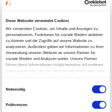
Details
05.10.2026, 19:30 Uhr — 20:45 Uhr in Hanau
Diese Webseite verwendet Cookies
Veranstaltungstyp:
Vortrag
Wir verwenden Cookies, um Inhalte und Anzeigen zu
personalisieren, Funktionen für soziale Medien anbieten
zu können und die Zugriffe auf unsere Website zu
Kosten und Anmeldung
analysieren. Außerdem geben wir Informationen zu Ihrer
Verwendung unserer Website an unsere Partner für
soziale Medien und Analysen weiter. Unsere Partner
Ort und Anfahrt
führen diese Informationen möglicherweise mit weiteren
Daten zusammen, die Sie ihnen bereitgestellt haben oder
die sie im Rahmen Ihrer Nutzung der Dienste gesammelt
Veranstaltet von
haben.
Einwilligungsauswahl
Notwendig
Präferenzen