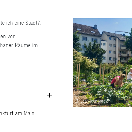
e ich eine Stadt?.
gen von
rbaner Räume im
© Lea Fleur Sorgler
ankfurt am Main