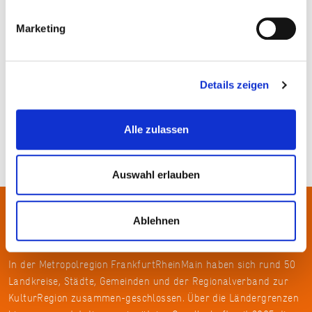
Marketing
SCAPE°, Foto: Lea Kulens
Details zeigen
Alle zulassen
Auswahl erlauben
Ablehnen
Über uns
In der Metropolregion FrankfurtRheinMain haben sich rund 50
Landkreise, Städte, Gemeinden und der Regionalverband zur
KulturRegion zusammen-geschlossen. Über die Ländergrenzen