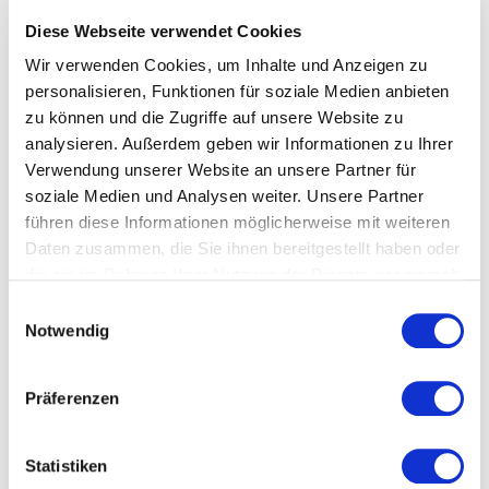
Veranstaltungstyp:
Vortrag
Diese Webseite verwendet Cookies
Wir verwenden Cookies, um Inhalte und Anzeigen zu
personalisieren, Funktionen für soziale Medien anbieten
Kosten und Anmeldung
zu können und die Zugriffe auf unsere Website zu
analysieren. Außerdem geben wir Informationen zu Ihrer
Verwendung unserer Website an unsere Partner für
Ort und Anfahrt
soziale Medien und Analysen weiter. Unsere Partner
führen diese Informationen möglicherweise mit weiteren
Veranstaltet von
Daten zusammen, die Sie ihnen bereitgestellt haben oder
die sie im Rahmen Ihrer Nutzung der Dienste gesammelt
haben.
Einwilligungsauswahl
Notwendig
Präferenzen
Statistiken