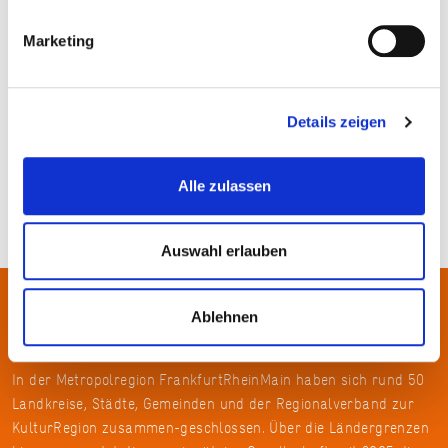
Marketing
©SCAPE°, Foto: Lea Kulens
Details zeigen
Alle zulassen
Auswahl erlauben
Ablehnen
Über uns
In der Metropolregion FrankfurtRheinMain haben sich rund 50
Landkreise, Städte, Gemeinden und der Regionalverband zur
KulturRegion zusammen-geschlossen. Über die Ländergrenzen