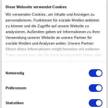
Veranstaltungstyp:
Lesung
Diese Webseite verwendet Cookies
Wir verwenden Cookies, um Inhalte und Anzeigen zu
personalisieren, Funktionen für soziale Medien anbieten
Kosten und Anmeldung
zu können und die Zugriffe auf unsere Website zu
analysieren. Außerdem geben wir Informationen zu Ihrer
Verwendung unserer Website an unsere Partner für
Ort und Anfahrt
soziale Medien und Analysen weiter. Unsere Partner
führen diese Informationen möglicherweise mit weiteren
Veranstaltet von
Daten zusammen, die Sie ihnen bereitgestellt haben oder
die sie im Rahmen Ihrer Nutzung der Dienste gesammelt
haben.
Einwilligungsauswahl
Notwendig
Präferenzen
Statistiken